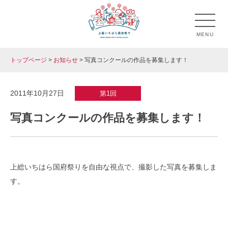
Skip
to
MENU
content
トップページ
>
お知らせ
>
写真コンクールの作品を募集します！
上総いちはら国府祭り
市原市のお祭り「上総いちはら国府祭り」の公式ホームペ
ージです。
2011年10月27日
第1回
写真コンクールの作品を募集します！
上総いちはら国府祭りを自由な視点で、撮影した写真を募集しま
す。