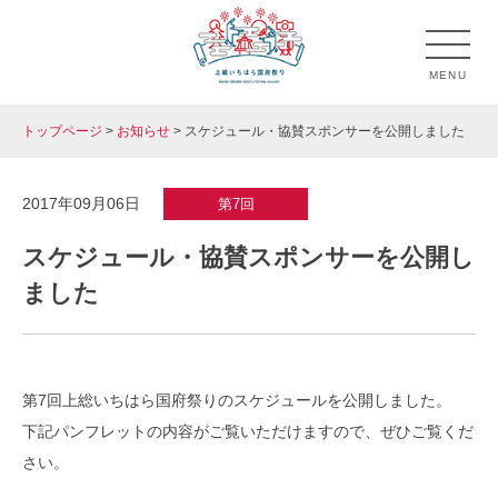
Skip
to
MENU
content
トップページ
>
お知らせ
>
スケジュール・協賛スポンサーを公開しました
上総いちはら国府祭り
市原市のお祭り「上総いちはら国府祭り」の公式ホームペ
ージです。
2017年09月06日
第7回
スケジュール・協賛スポンサーを公開し
ました
第7回上総いちはら国府祭りのスケジュールを公開しました。
下記パンフレットの内容がご覧いただけますので、ぜひご覧くだ
さい。