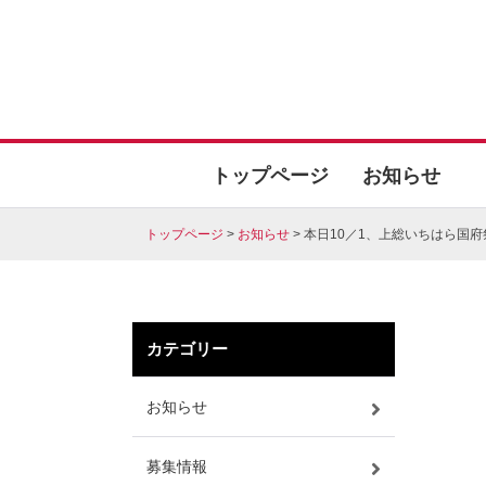
Skip
to
content
上総いちはら国府祭り
市原市のお祭り「上総いちはら国府祭り」
トップページ
お知らせ
トップページ
>
お知らせ
>
本日10／1、上総いちはら国
カテゴリー
お知らせ
募集情報