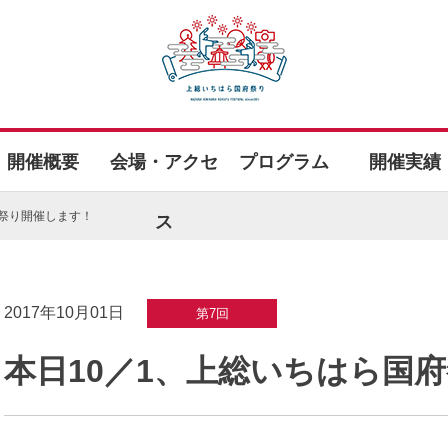
の公式ホームページです。
開催概要
会場・アクセ
プログラム
開催実績
府祭り開催します！
ス
2017年10月01日
第7回
本日10／1、上総いちはら国