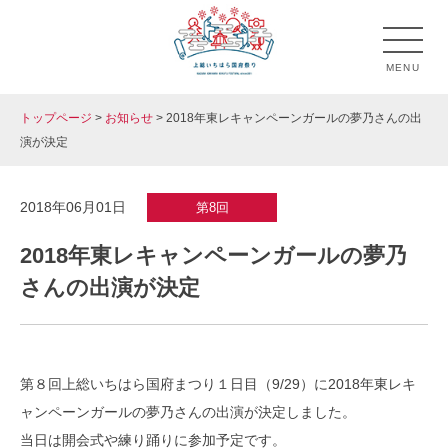
Skip
to
MENU
content
トップページ
>
お知らせ
>
2018年東レキャンペーンガールの夢乃さんの出
上総いちはら国府祭り
市原市のお祭り「上総いちはら国府祭り」の公式ホームペ
演が決定
ージです。
2018年06月01日
第8回
2018年東レキャンペーンガールの夢乃
さんの出演が決定
第８回上総いちはら国府まつり１日目（9/29）に2018年東レキ
ャンペーンガールの夢乃さんの出演が決定しました。
当日は開会式や練り踊りに参加予定です。