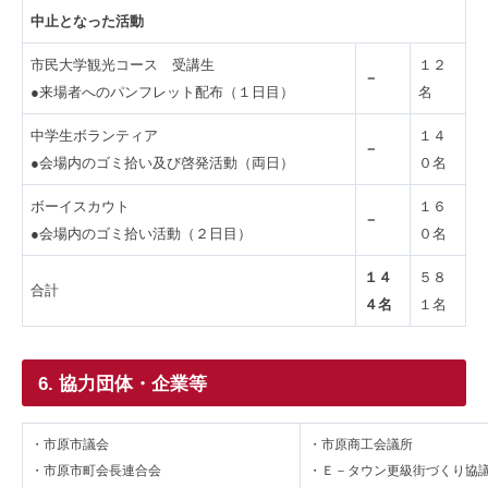
中止となった活動
市民大学観光コース 受講生
１２
－
●来場者へのパンフレット配布（１日目）
名
中学生ボランティア
１４
－
●会場内のゴミ拾い及び啓発活動（両日）
０名
ボーイスカウト
１６
－
●会場内のゴミ拾い活動（２日目）
０名
１４
５８
合計
４名
１名
6. 協力団体・企業等
・市原市議会
・市原商工会議所
・市原市町会長連合会
・Ｅ－タウン更級街づくり協