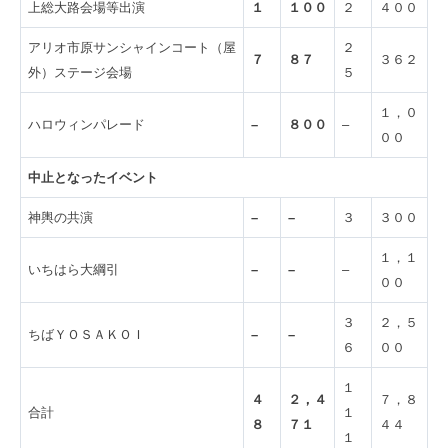
上総大路会場等出演
１
１００
２
４００
アリオ市原サンシャインコート（屋
２
７
８７
３６２
外）ステージ会場
５
１，０
ハロウィンパレード
–
８００
–
００
中止となったイベント
神輿の共演
–
–
３
３００
１，１
いちはら大綱引
–
–
–
００
３
２，５
ちばＹＯＳＡＫＯＩ
–
–
６
００
１
４
２，４
７，８
合計
１
８
７１
４４
１