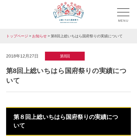
Skip
to
MENU
content
トップページ
>
お知らせ
>
第8回上総いちはら国府祭りの実績について
上総いちはら国府祭り
市原市のお祭り「上総いちはら国府祭り」の公式ホームペ
ージです。
2018年12月27日
第8回
第8回上総いちはら国府祭りの実績につ
いて
第８回上総いちはら国府祭りの実績につ
いて