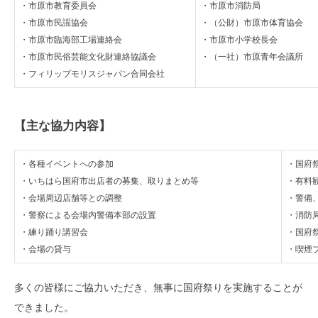
・市原市教育委員会
・市原市消防局
・市原市民謡協会
・（公財）市原市体育協会
・市原市臨海部工場連絡会
・市原市小学校長会
・市原市民俗芸能文化財連絡協議会
・（一社）市原青年会議所
・フィリップモリスジャパン合同会社
【主な協力内容】
・各種イベントへの参加
・国府
・いちはら国府市出店者の募集、取りまとめ等
・有料
・会場周辺店舗等との調整
・警備
・警察による会場内警備本部の設置
・消防
・練り踊り講習会
・国府
・会場の貸与
・喫煙
多くの皆様にご協力いただき、無事に国府祭りを実施することが
できました。