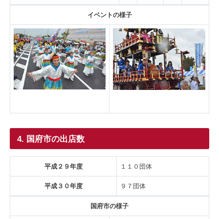
イベントの様子
4. 国府市の出店数
平成２９年度
１１０団体
平成３０年度
９７団体
国府市の様子