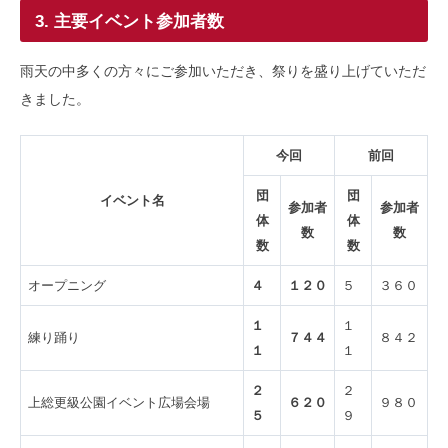
3. 主要イベント参加者数
雨天の中多くの方々にご参加いただき、祭りを盛り上げていただ
きました。
今回
前回
団
団
イベント名
参加者
参加者
体
体
数
数
数
数
オープニング
４
１２０
５
３６０
１
１
練り踊り
７４４
８４２
１
１
２
２
上総更級公園イベント広場会場
６２０
９８０
５
９