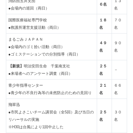
消防団五井支団
１３
６名
●会場内の巡回（両日）
名
国際医療福祉専門学校
１８
７０
●救護所運営支援活動（両日）
名
名
まるごみＪＡＰＡＮ
４９
９０
●会場内のゴミ拾い活動（両日）
名
名
●ゴミステーションでの分別指導（両日）
【新規】
明治安田生命 千葉南支社
２５
－
●来場者へのアンケート調査（両日）
名
青少年指導センター
２１
６６
●青少年の不良行為等の未然防止のための見回り
名
名
飛翠迅
●市民よさこいチーム講習会（全5回）及び当日の
２５
３０
リハーサルの実施
名
名
※H30は台風により1回中止した