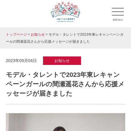
Skip
to
MENU
content
トップページ
>
お知らせ
>
モデル・タレントで2023年東レキャンペーンガ
上総いちはら国府祭り
市原市のお祭り「上総いちはら国府祭り」の公式ホームペ
ールの間瀬遥花さんから応援メッセージが届きました
ージです。
2023年09月04日
お知らせ
モデル・タレントで2023年東レキャン
ペーンガールの間瀬遥花さんから応援メ
ッセージが届きました
動
画