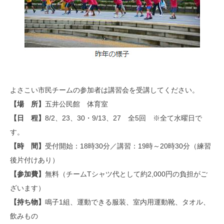
よさこい市民チームの参加者は講習会を受講してください。
【場 所】
五井公民館 体育室
【日 程】
8/2、23、30・9/13、27 全5回 ※全て水曜日で
す。
【時 間】
受付開始：18時30分／講習：19時～20時30分（練習
後片付けあり）
【参加費】
無料（チームTシャツ代として約2,000円の負担がご
ざいます）
【持ち物】
鳴子1組、運動できる服装、室内用運動靴、タオル、
飲みもの