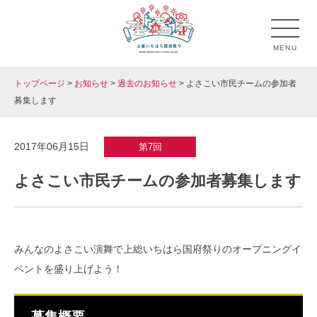
Skip
to
MENU
content
トップページ
>
お知らせ
>
過去のお知らせ
>
よさこい市民チームの参加者
上総いちはら国府祭り
市原市のお祭り「上総いちはら国府祭り」の公式ホームペ
募集します
ージです。
2017年06月15日
第7回
よさこい市民チームの参加者募集します
みんなのよさこい演舞で上総いちはら国府祭りのオープニングイ
ベントを盛り上げよう！
募集概要